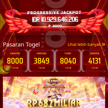
Pasaran Togel
Lihat lebih banyak
HONGKONG
SYDNEY
CAMBODIA
CHINA
3849
8040
4131
3392
TUTUP
TUTUP
TUTUP
TUTUP