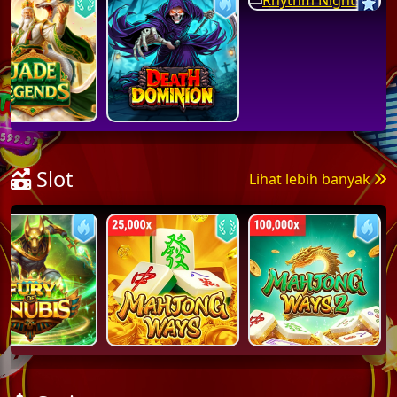
Slot
Lihat lebih banyak