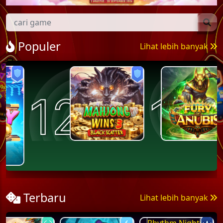
Populer
Lihat lebih banyak
12
1
Terbaru
Lihat lebih banyak