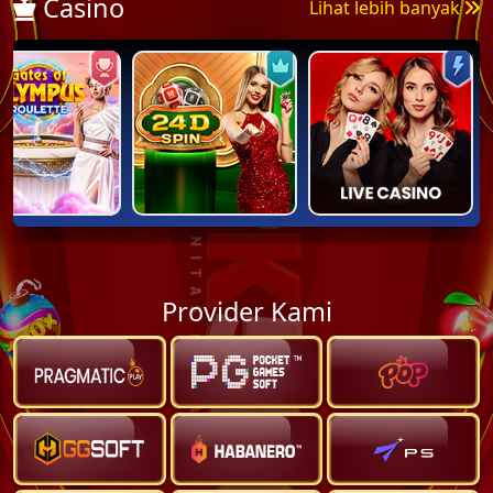
Casino
Lihat lebih banyak
Provider Kami