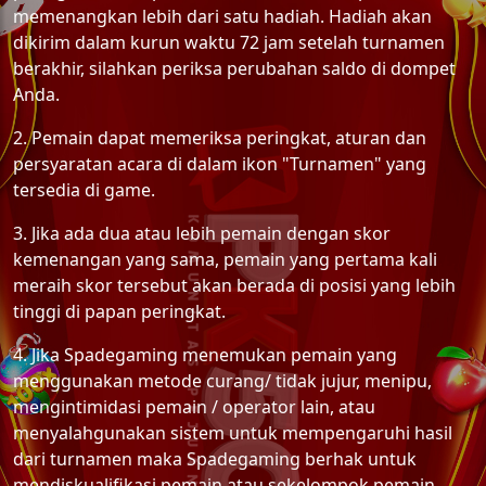
memenangkan lebih dari satu hadiah. Hadiah akan
dikirim dalam kurun waktu 72 jam setelah turnamen
berakhir, silahkan periksa perubahan saldo di dompet
Anda.
2. Pemain dapat memeriksa peringkat, aturan dan
persyaratan acara di dalam ikon "Turnamen" yang
tersedia di game.
3. Jika ada dua atau lebih pemain dengan skor
kemenangan yang sama, pemain yang pertama kali
meraih skor tersebut akan berada di posisi yang lebih
tinggi di papan peringkat.
4. Jika Spadegaming menemukan pemain yang
menggunakan metode curang/ tidak jujur, menipu,
mengintimidasi pemain / operator lain, atau
menyalahgunakan sistem untuk mempengaruhi hasil
dari turnamen maka Spadegaming berhak untuk
mendiskualifikasi pemain atau sekelompok pemain