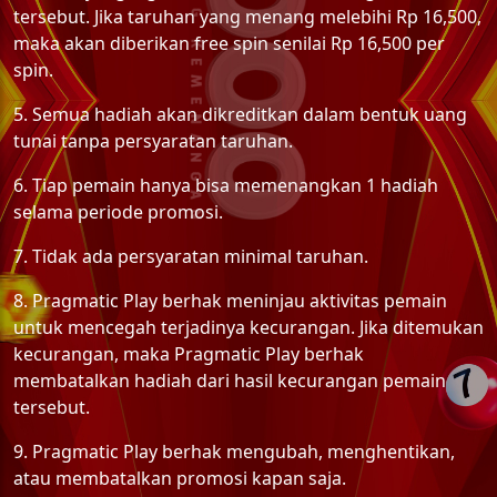
tersebut. Jika taruhan yang menang melebihi Rp 16,500,
maka akan diberikan free spin senilai Rp 16,500 per
spin.
5. Semua hadiah akan dikreditkan dalam bentuk uang
tunai tanpa persyaratan taruhan.
6. Tiap pemain hanya bisa memenangkan 1 hadiah
selama periode promosi.
7. Tidak ada persyaratan minimal taruhan.
8. Pragmatic Play berhak meninjau aktivitas pemain
untuk mencegah terjadinya kecurangan. Jika ditemukan
kecurangan, maka Pragmatic Play berhak
membatalkan hadiah dari hasil kecurangan pemain
tersebut.
9. Pragmatic Play berhak mengubah, menghentikan,
atau membatalkan promosi kapan saja.