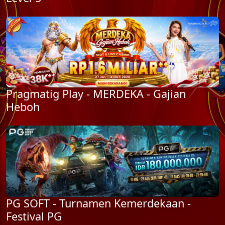
Pragmatig Play - MERDEKA - Gajian
Heboh
PG SOFT - Turnamen Kemerdekaan -
Festival PG