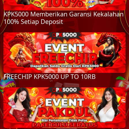
KPK5000 Memberikan Garansi Kekalahan
100% Setiap Deposit
FREECHIP KPK5000 UP TO 10RB