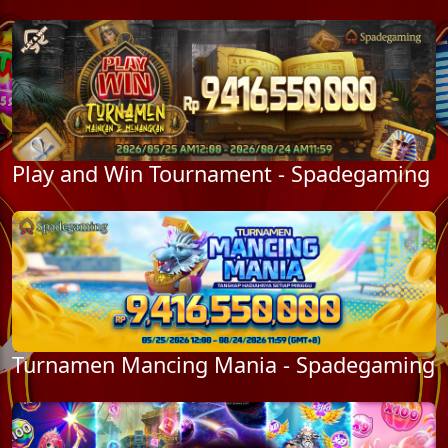
Play and Win Tournament - Spadegaming
Turnamen Mancing Mania - Spadegaming