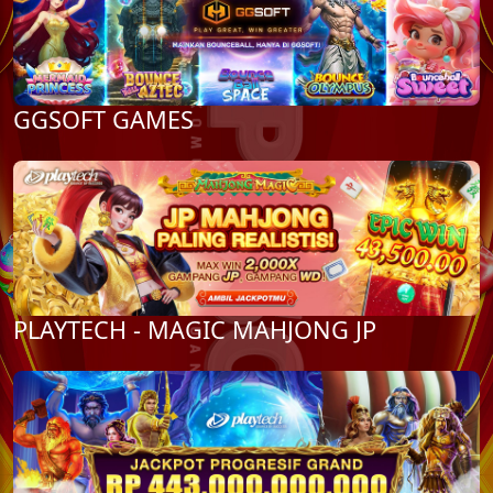
GGSOFT GAMES
PLAYTECH - MAGIC MAHJONG JP